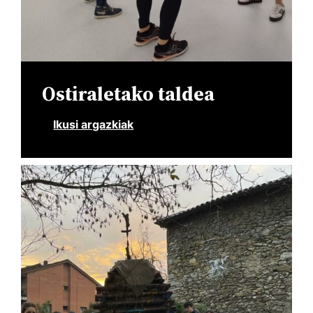
Ostiraletako taldea
Ikusi argazkiak