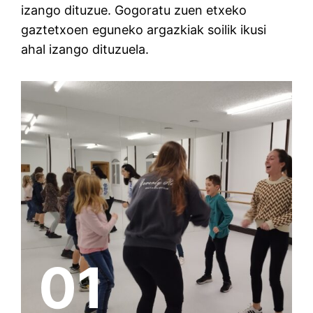
izango dituzue. Gogoratu zuen etxeko
gaztetxoen eguneko argazkiak soilik ikusi
ahal izango dituzuela.
01