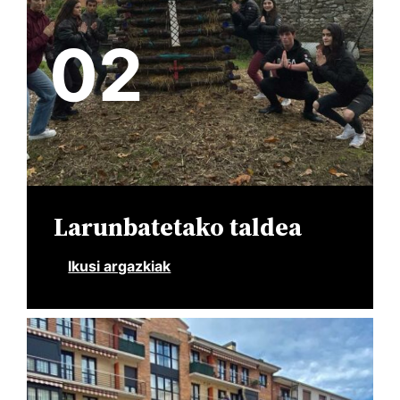
02
Larunbatetako taldea
Ikusi argazkiak