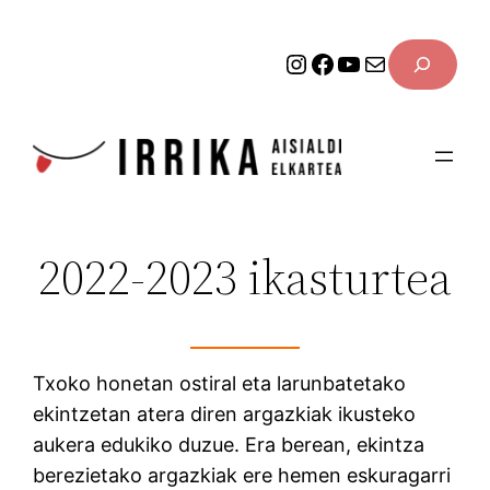
Joan
SEARCH
edukira
Instagram
Facebook
YouTube
Mail
2022-2023 ikasturtea
Txoko honetan ostiral eta larunbatetako
ekintzetan atera diren argazkiak ikusteko
aukera edukiko duzue. Era berean, ekintza
berezietako argazkiak ere hemen eskuragarri