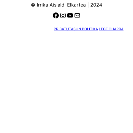
© Irrika Aisialdi Elkartea | 2024
Facebook
Instagram
YouTube
Mail
PRIBATUTASUN POLITIKA
LEGE OHARRA