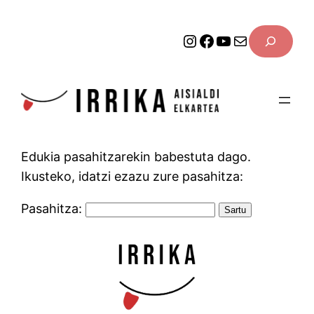
Joan
SEARCH
edukira
Instagram
Facebook
YouTube
Mail
Edukia pasahitzarekin babestuta dago.
Ikusteko, idatzi ezazu zure pasahitza:
Pasahitza: