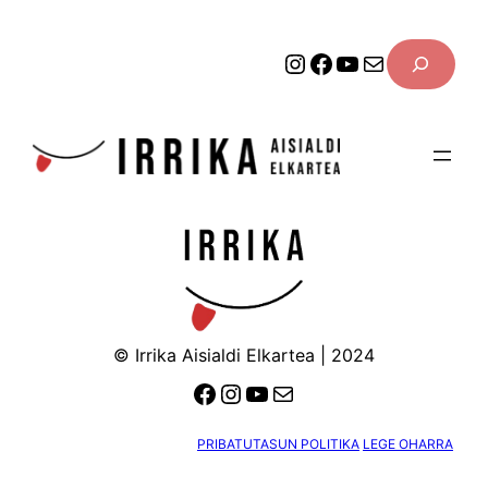
Joan
SEARCH
edukira
Instagram
Facebook
YouTube
Mail
© Irrika Aisialdi Elkartea | 2024
Facebook
Instagram
YouTube
Mail
PRIBATUTASUN POLITIKA
LEGE OHARRA