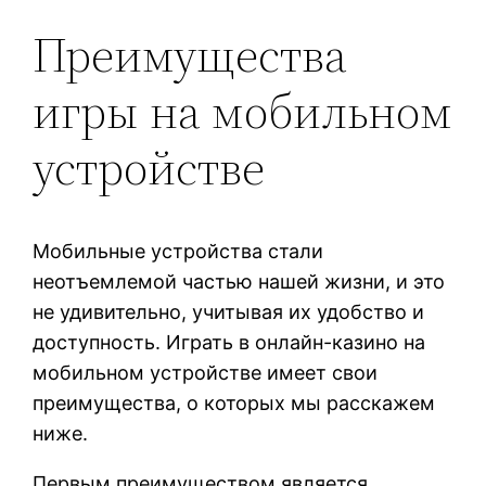
Преимущества
игры на мобильном
устройстве
Мобильные устройства стали
неотъемлемой частью нашей жизни, и это
не удивительно, учитывая их удобство и
доступность. Играть в онлайн-казино на
мобильном устройстве имеет свои
преимущества, о которых мы расскажем
ниже.
Первым преимуществом является