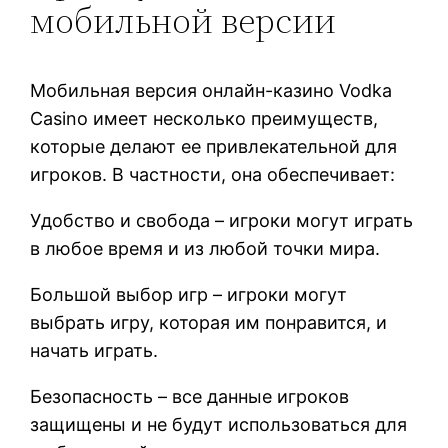
мобильной версии
Мобильная версия онлайн-казино Vodka
Casino имеет несколько преимуществ,
которые делают ее привлекательной для
игроков. В частности, она обеспечивает:
Удобство и свобода – игроки могут играть
в любое время и из любой точки мира.
Большой выбор игр – игроки могут
выбрать игру, которая им понравится, и
начать играть.
Безопасность – все данные игроков
защищены и не будут использоваться для