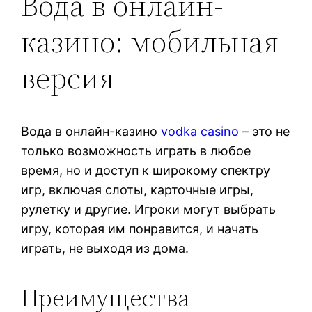
Вода в онлайн-
казино: мобильная
версия
Вода в онлайн-казино
vodka casino
– это не
только возможность играть в любое
время, но и доступ к широкому спектру
игр, включая слоты, карточные игры,
рулетку и другие. Игроки могут выбрать
игру, которая им понравится, и начать
играть, не выходя из дома.
Преимущества