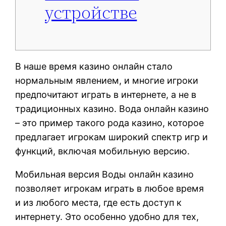
устройстве
В наше время казино онлайн стало
нормальным явлением, и многие игроки
предпочитают играть в интернете, а не в
традиционных казино. Вода онлайн казино
– это пример такого рода казино, которое
предлагает игрокам широкий спектр игр и
функций, включая мобильную версию.
Мобильная версия Воды онлайн казино
позволяет игрокам играть в любое время
и из любого места, где есть доступ к
интернету. Это особенно удобно для тех,